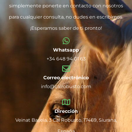
simplemente ponerte en contacto con nosotros
para cualquier consulta, no dudes en escribirnos.
¡Esperamos saber de ti pronto!
Whatsapp
+34 648 94 01 63
Correo electrónico
info@calrobusto.com
Dirección
Veinat Baseia, 3 Cal Robusto, 17469, Siurana,
España