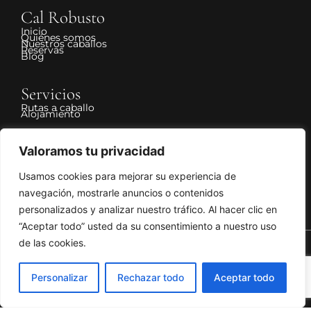
Cal Robusto
Inicio
Quiénes somos
Nuestros caballos
Reservas
Blog
Servicios
Rutas a caballo
Alojamiento
Legal
Valoramos tu privacidad
Aviso Legal
Política de Privacidad
Usamos cookies para mejorar su experiencia de
Política de Cookies
Declaración de accesibilidad
Política de cancelación y devolución
navegación, mostrarle anuncios o contenidos
personalizados y analizar nuestro tráfico. Al hacer clic en
“Aceptar todo” usted da su consentimiento a nuestro uso
de las cookies.
© 2024 Cal Robusto
Personalizar
Rechazar todo
Aceptar todo