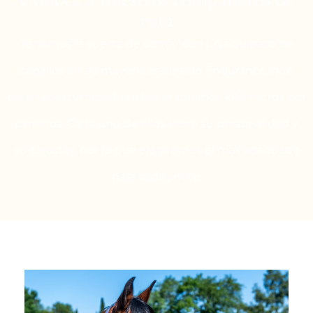
ruta
Tenemos la suerte de contar con un equipazo de
caballos en su mayoría árabes de Endurance, que
están acostumbrados a hacer muchos kilómetros por
caminos. Cada uno de ellos tiene su personalidad y
su carácter, por lo que elegiremos el mas adecuado
para cada jinete.