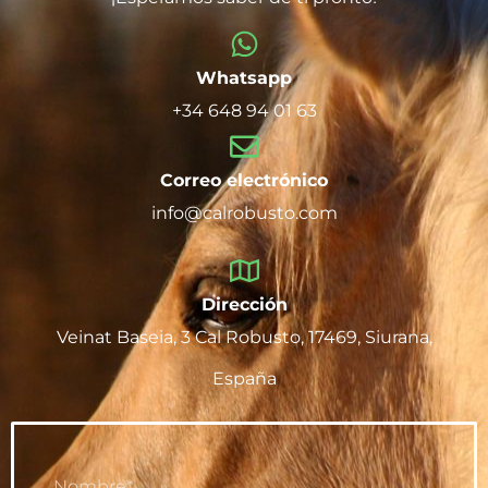
Whatsapp
+34 648 94 01 63
Correo electrónico
info@calrobusto.com
Dirección
Veinat Baseia, 3 Cal Robusto, 17469, Siurana,
España