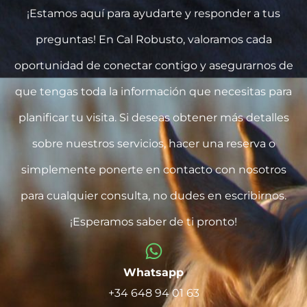
¡Estamos aquí para ayudarte y responder a tus
preguntas! En Cal Robusto, valoramos cada
oportunidad de conectar contigo y asegurarnos de
que tengas toda la información que necesitas para
planificar tu visita. Si deseas obtener más detalles
sobre nuestros servicios, hacer una reserva o
simplemente ponerte en contacto con nosotros
para cualquier consulta, no dudes en escribirnos.
¡Esperamos saber de ti pronto!
Whatsapp
+34 648 94 01 63