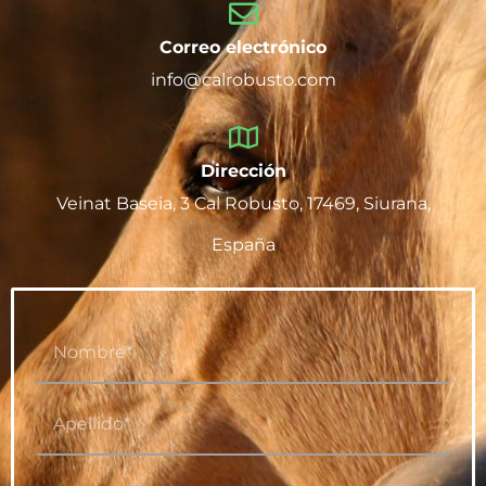
Correo electrónico
info@calrobusto.com
Dirección
Veinat Baseia, 3 Cal Robusto, 17469, Siurana,
España