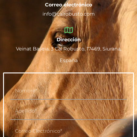
Correo electrónico
info@calrobusto.com
Dirección
Veinat Baseia, 3 Cal Robusto, 17469, Siurana,
España