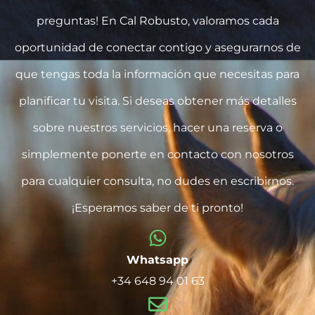
preguntas! En Cal Robusto, valoramos cada
oportunidad de conectar contigo y asegurarnos de
que tengas toda la información que necesitas para
planificar tu visita. Si deseas obtener más detalles
sobre nuestros servicios, hacer una reserva o
simplemente ponerte en contacto con nosotros
para cualquier consulta, no dudes en escribirnos.
¡Esperamos saber de ti pronto!
Whatsapp
+34 648 94 01 63