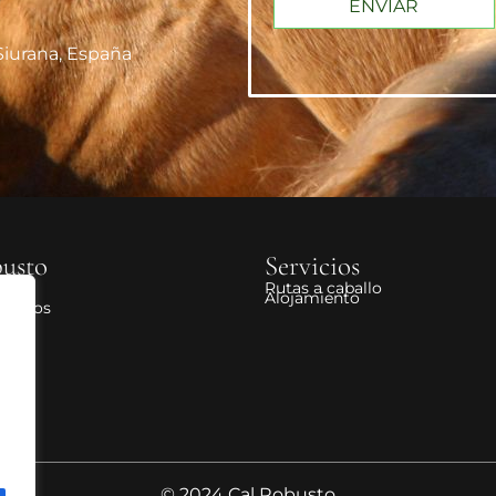
ENVIAR
 Siurana, España
usto
Servicios
Rutas a caballo
omos
Alojamiento
aballos
© 2024 Cal Robusto