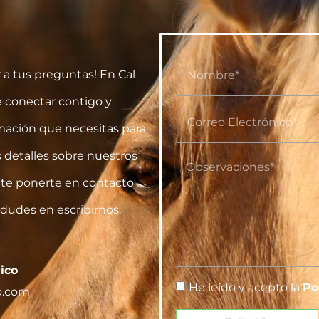
 a tus preguntas! En Cal
 conectar contigo y
mación que necesitas para
s detalles sobre nuestros
nte ponerte en contacto
 dudes en escribirnos.
ico
He leído y acepto la
Po
o.com