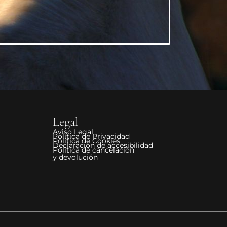
Legal
Aviso Legal
Política de Privacidad
Política de Cookies
Declaración de accesibilidad
Política de cancelación
y devolución