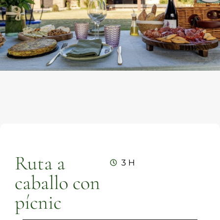
Ruta a
3 H
caballo con
pícnic