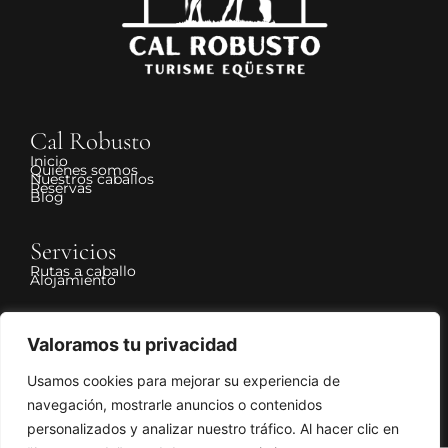
Cal Robusto
Inicio
Quiénes somos
Nuestros caballos
Reservas
Blog
Servicios
Rutas a caballo
Alojamiento
Legal
Valoramos tu privacidad
Aviso Legal
Política de Privacidad
Política de Cookies
Usamos cookies para mejorar su experiencia de
Declaración de accesibilidad
Política de cancelación y devolución
navegación, mostrarle anuncios o contenidos
personalizados y analizar nuestro tráfico. Al hacer clic en