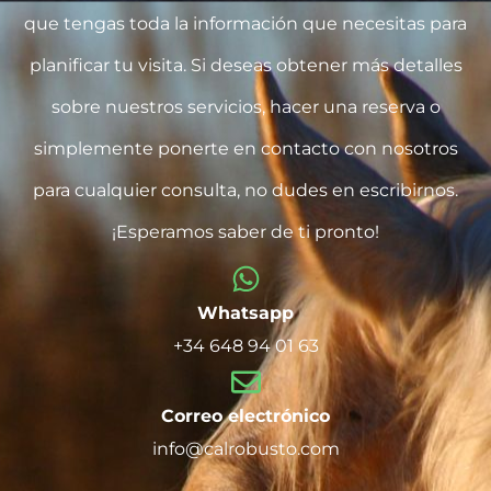
que tengas toda la información que necesitas para
planificar tu visita. Si deseas obtener más detalles
sobre nuestros servicios, hacer una reserva o
simplemente ponerte en contacto con nosotros
para cualquier consulta, no dudes en escribirnos.
¡Esperamos saber de ti pronto!
Whatsapp
+34 648 94 01 63
Correo electrónico
info@calrobusto.com