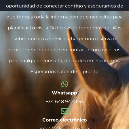
oportunidad de conectar contigo y asegurarnos de
que tengas toda la información que necesitas para
planificar tu visita. Si deseas obtener más detalles
sobre nuestros servicios, hacer una reserva o
simplemente ponerte en contacto con nosotros
para cualquier consulta, no dudes en escribirnos.
¡Esperamos saber de ti pronto!
Whatsapp
+34 648 94 01 63
Correo electrónico
info@calrobusto.com