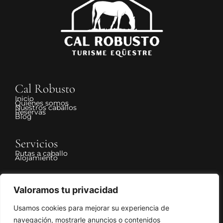
Cal Robusto
Inicio
Quiénes somos
Nuestros caballos
Reservas
Blog
Servicios
Rutas a caballo
Alojamiento
Legal
Valoramos tu privacidad
Aviso Legal
Política de Privacidad
Política de Cookies
Usamos cookies para mejorar su experiencia de
Declaración de accesibilidad
Política de cancelación y devolución
navegación, mostrarle anuncios o contenidos