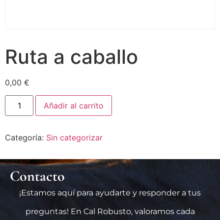
Ruta a caballo
0,00
€
Añadir al carrito
Categoría:
Sin categorizar
Contacto
¡Estamos aquí para ayudarte y responder a tus
preguntas! En Cal Robusto, valoramos cada