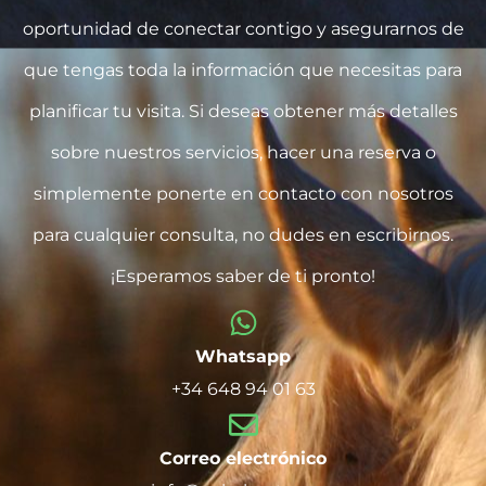
oportunidad de conectar contigo y asegurarnos de
que tengas toda la información que necesitas para
planificar tu visita. Si deseas obtener más detalles
sobre nuestros servicios, hacer una reserva o
simplemente ponerte en contacto con nosotros
para cualquier consulta, no dudes en escribirnos.
¡Esperamos saber de ti pronto!
Whatsapp
+34 648 94 01 63
Correo electrónico