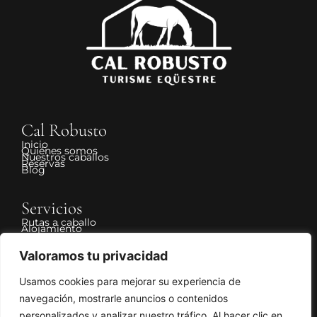
Cal Robusto
Inicio
Quiénes somos
Nuestros caballos
Reservas
Blog
Servicios
Rutas a caballo
Alojamiento
Valoramos tu privacidad
Legal
Aviso Legal
Usamos cookies para mejorar su experiencia de
Política de Privacidad
Política de Cookies
navegación, mostrarle anuncios o contenidos
Declaración de accesibilidad
Política de cancelación y devolución
personalizados y analizar nuestro tráfico. Al hacer clic en