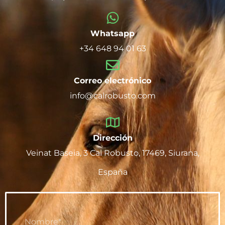
Whatsapp
+34 648 94 01 63
Correo electrónico
info@calrobusto.com
Dirección
Veinat Baseia, 3 Cal Robusto, 17469, Siurana,
España