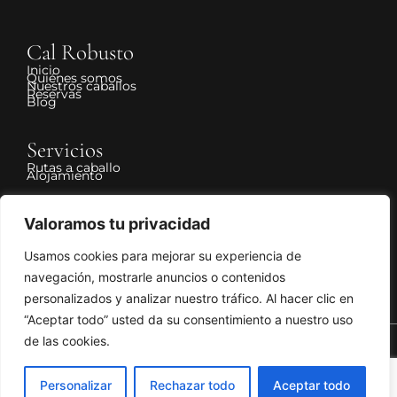
Cal Robusto
Inicio
Quiénes somos
Nuestros caballos
Reservas
Blog
Servicios
Rutas a caballo
Alojamiento
Legal
Valoramos tu privacidad
Aviso Legal
Política de Privacidad
Usamos cookies para mejorar su experiencia de
Política de Cookies
Declaración de accesibilidad
Política de cancelación y devolución
navegación, mostrarle anuncios o contenidos
personalizados y analizar nuestro tráfico. Al hacer clic en
“Aceptar todo” usted da su consentimiento a nuestro uso
de las cookies.
© 2024 Cal Robusto
Personalizar
Rechazar todo
Aceptar todo