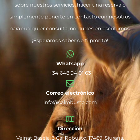
sobre nuestros servicios, hacer una reserva o
simplemente ponerte en contacto con nosotros
para cualquier consulta, no dudes en escribirnos.
¡Esperamos saber de ti pronto!
Whatsapp
+34 648 94 01 63
Correo electrónico
info@calrobusto.com
Dirección
Veinat Baseia, 3 Cal Robusto, 17469, Siurana,