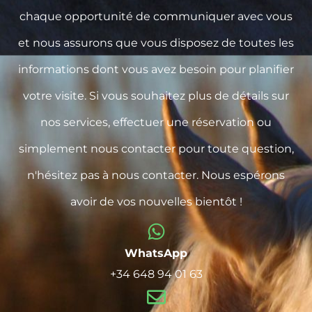
chaque opportunité de communiquer avec vous
et nous assurons que vous disposez de toutes les
informations dont vous avez besoin pour planifier
votre visite. Si vous souhaitez plus de détails sur
nos services, effectuer une réservation ou
simplement nous contacter pour toute question,
n'hésitez pas à nous contacter. Nous espérons
avoir de vos nouvelles bientôt !
WhatsApp
+34 648 94 01 63