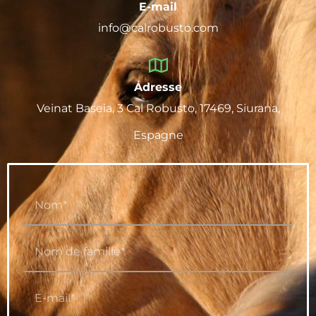
E-mail
info@calrobusto.com
Adresse
Veinat Baseia, 3 Cal Robusto, 17469, Siurana,
Espagne