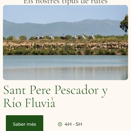
Els nostres tipus de rutes
Sant Pere Pescador y
Río Fluvià
Saber més
4H - 5H