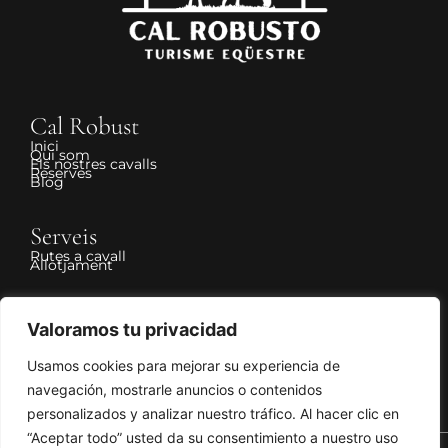
Cal Robust
Inici
Qui som
Els nostres cavalls
Reserves
Blog
Serveis
Rutes a cavall
Allotjament
Legal
Valoramos tu privacidad
Avís Legal
Política de Privadesa
Política de Cookies
Usamos cookies para mejorar su experiencia de
Declaració d'accessibilitat
Política de cancel·lació i devolució
navegación, mostrarle anuncios o contenidos
personalizados y analizar nuestro tráfico. Al hacer clic en
“Aceptar todo” usted da su consentimiento a nuestro uso