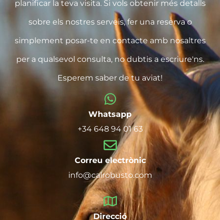
planificar la teva visita. Si vols obtenir més detalls
sobre els nostres serveis, fer una reserva o
simplement posar-te en contacte amb nosaltres
per a qualsevol consulta, no dubtis a escriure'ns.
Esperem saber de tu aviat!
Whatsapp
+34 648 94 01 63
Correu electrònic
info@calrobusto.com
Direcció