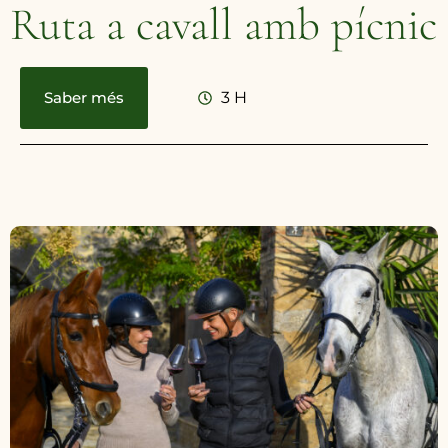
Ruta a cavall amb pícnic
Saber més
3 H